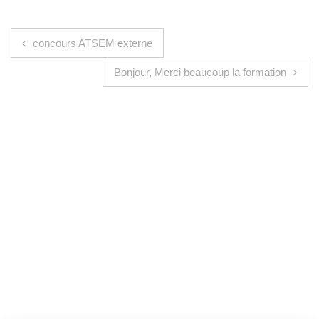
Navigation de l’article
concours ATSEM externe
Bonjour, Merci beaucoup la formation