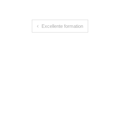
Navigation de l’article
Excellente formation