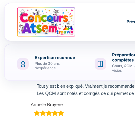
Prés
Préparatio
Expertise reconnue
Aller au contenu
complètes
Plus de 30 ans
Cours, QCM, 
d’expérience
visios
Trouvix est un outil exemplaire. Les cours , les vis
Tout y est bien expliqué. Vraiment je recommande
Les QCM sont notés et corrigés ce qui permet de r
Armelle Bruyère