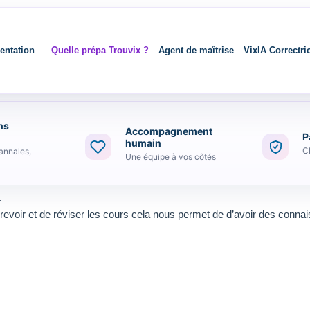
entation
Quelle prépa Trouvix ?
Agent de maîtrise
VixIA Correctri
ns
Accompagnement
P
humain
C
annales,
Une équipe à vos côtés
io
.
evoir et de réviser les cours cela nous permet de d’avoir des connai