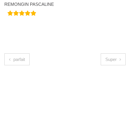
REMONGIN PASCALINE
Navigation de l’article
parfait
Super