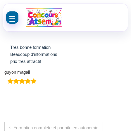
Aller au contenu
Très bonne formation
Beaucoup d’informations
prix très attractif
guyon magali
Navigation de l’article
Formation complète et parfaite en autonomie