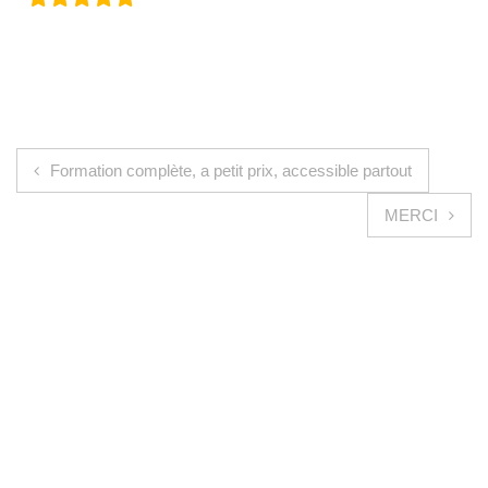
Navigation de l’article
Formation complète, a petit prix, accessible partout
MERCI