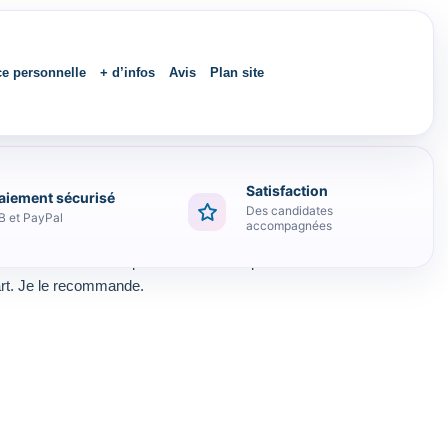
ce personnelle
+ d’infos
Avis
Plan site
Satisfaction
aiement sécurisé
Des candidates
B et PayPal
accompagnées
e révision et beaucoup de fiches techniques. Et
art. Je le recommande.