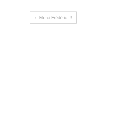
Navigation de l’article
Merci Frédéric !!!