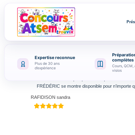
Prés
Préparatio
Expertise reconnue
Aller au contenu
complètes
Plus de 30 ans
Cours, QCM, 
d’expérience
visios
La formation est top et pour ceux qui sont vraimen
FRÉDÉRIC se montre disponible pour n’importe qu
RAFIDISON sandra