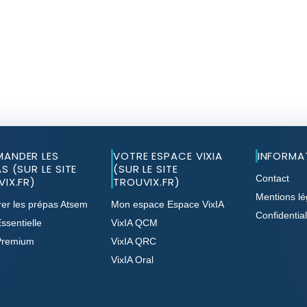
ANDER LES
VOTRE ESPACE VIXIA
INFORMA
S (SUR LE SITE
(SUR LE SITE
Contact
IX.FR)
TROUVIX.FR)
Mentions lé
er les prépas Atsem
Mon espace Espace VixIA
Confidential
ssentielle
VixIA QCM
Premium
VixIA QRC
VixIA Oral