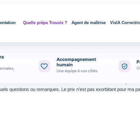
entation
Quelle prépa Trouvix ?
Agent de maîtrise
VixIA Correctri
ns
Accompagnement
P
humain
C
annales,
Une équipe à vos côtés
t à la ramasse sur les révisions, cette formation nous offre un plan d
els questions ou remarques. Le prix n’est pas exorbitant pour ma p