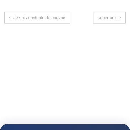
Navigation de l’article
Je suis contente de pouvoir
super prix