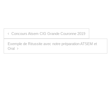
Navigation de l’article
Concours Atsem CIG Grande Couronne 2019
Exemple de Réussite avec notre préparation ATSEM et
Oral