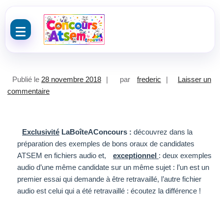
Aller au contenu
Publié le
28 novembre 2018
par
frederic
Laisser un
sur Exclusivité la Boîte A Concours sur l’oral Atsem
commentaire
Exclusivité
LaBoîteAConcours :
découvrez dans la
préparation des exemples de bons oraux de candidates
ATSEM en fichiers audio et,
exceptionnel
: deux exemples
audio d’une même candidate sur un même sujet : l’un est un
premier essai qui demande à être retravaillé, l’autre fichier
audio est celui qui a été retravaillé : écoutez la différence !