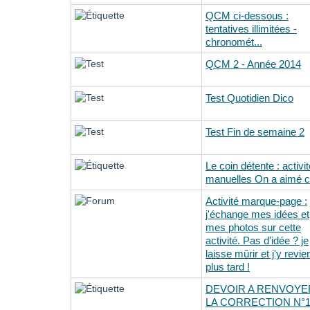
QCM ci-dessous :
tentatives illimitées -
chronomét...
QCM 2 - Année 2014
Test Quotidien Dico
Test Fin de semaine 2
Le coin détente : activi
manuelles On a aimé c.
Activité marque-page :
j'échange mes idées et
mes photos sur cette
activité. Pas d'idée ? je
laisse mûrir et j'y revie
plus tard !
DEVOIR A RENVOYE
LA CORRECTION N°1 