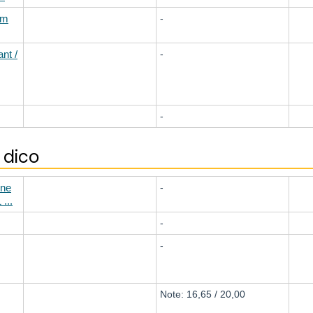
um
-
nt /
-
-
 dico
ine
-
...
-
-
Note: 16,65 / 20,00