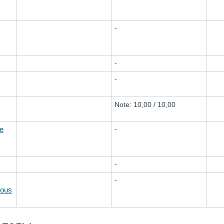
-
-
-
Note: 10,00 / 10,00
e
-
-
-
sous