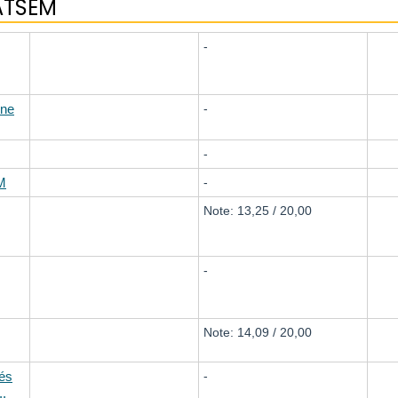
'ATSEM
-
ine
-
-
EM
-
Note: 13,25 / 20,00
-
Note: 14,09 / 20,00
tés
-
..