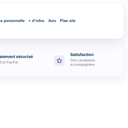
ce personnelle
+ d’infos
Avis
Plan site
Satisfaction
aiement sécurisé
 ATSEM et Oral
Des candidates
B et PayPal
accompagnées