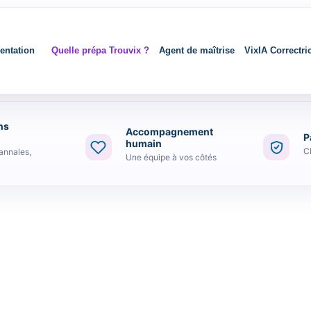
entation
Quelle prépa Trouvix ?
Agent de maîtrise
VixIA Correctri
ns
Accompagnement
P
sur Exemple de Réussite avec notre préparation
ser un commentaire
humain
C
annales,
Une équipe à vos côtés