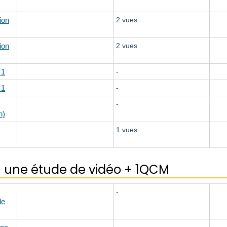
ion
2 vues
ion
2 vues
 1
-
 1
-
-
n)
1 vues
 + une étude de vidéo + 1QCM
-
de
-