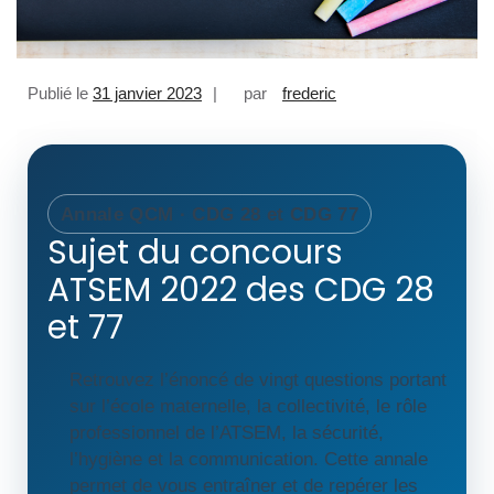
Publié le
31 janvier 2023
par
frederic
Annale QCM · CDG 28 et CDG 77
Sujet du concours
ATSEM 2022 des CDG 28
et 77
Retrouvez l’énoncé de vingt questions portant
sur l’école maternelle, la collectivité, le rôle
professionnel de l’ATSEM, la sécurité,
l’hygiène et la communication. Cette annale
permet de vous entraîner et de repérer les