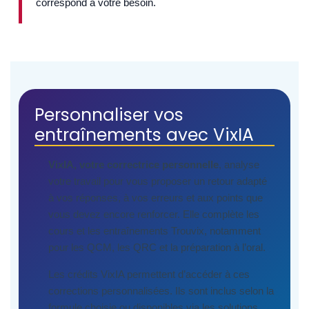
correspond à votre besoin.
Personnaliser vos
entraînements avec VixIA
VixIA, votre correctrice personnelle
, analyse
votre travail pour vous proposer un retour adapté
à vos réponses, à vos erreurs et aux points que
vous devez encore renforcer. Elle complète les
cours et les entraînements Trouvix, notamment
pour les QCM, les QRC et la préparation à l’oral.
Les crédits VixIA permettent d’accéder à ces
corrections personnalisées. Ils sont inclus selon la
formule choisie ou disponibles via les solutions