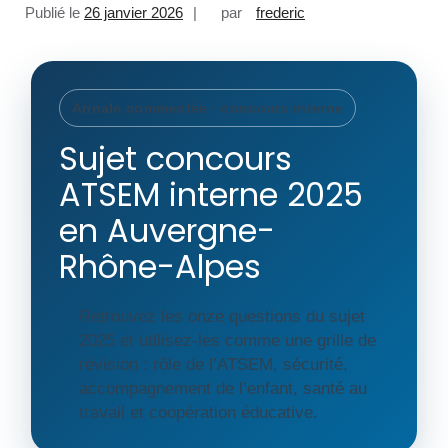
Publié le
26 janvier 2026
par
frederic
Annale commentée · concours interne
Sujet concours
ATSEM interne 2025
en Auvergne-
Rhône-Alpes
Retrouvez les onze questions du sujet
2025 et utilisez-les comme une grille de
révision : rôle de l’ATSEM, sécurité,
accompagnement de l’enfant, santé au
travail et coopération éducative.