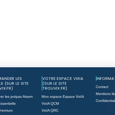
ANDER LES
VOTRE ESPACE VIXIA
INFORMA
S (SUR LE SITE
(SUR LE SITE
Contact
IX.FR)
TROUVIX.FR)
Mentions lé
er les prépas Atsem
Mon espace Espace VixIA
Confidential
ssentielle
VixIA QCM
Premium
VixIA QRC