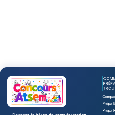
COMM
PRÉPA
TROUV
Compar
Prépa E
Prépa 