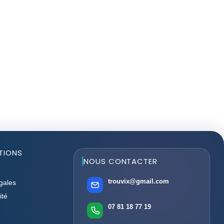
TIONS
NOUS CONTACTER
trouvix@gmail.com
gales
ité
07 81 18 77 19