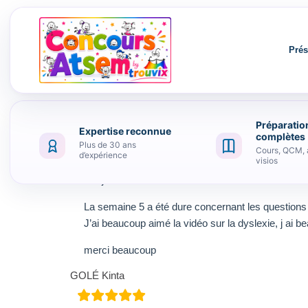
Prés
Préparatio
Expertise reconnue
Aller au contenu
complètes
Plus de 30 ans
Cours, QCM, 
d’expérience
visios
Bonjour
La semaine 5 a été dure concernant les questions
J’ai beaucoup aimé la vidéo sur la dyslexie, j ai b
merci beaucoup
GOLÉ Kinta