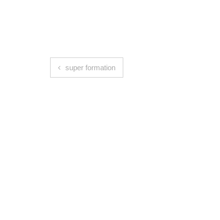
Navigation de l’article
super formation