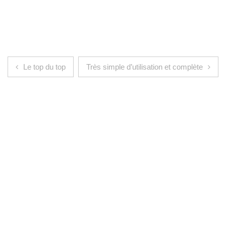
Navigation de l’article
Le top du top
Très simple d’utilisation et complète