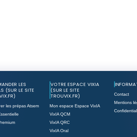
ANDER LES
VOTRE ESPACE VIXIA
INFORMA
S (SUR LE SITE
(SUR LE SITE
Contact
IX.FR)
TROUVIX.FR)
Mentions lé
er les prépas Atsem
Mon espace Espace VixIA
Confidential
ssentielle
VixIA QCM
Premium
VixIA QRC
VixIA Oral