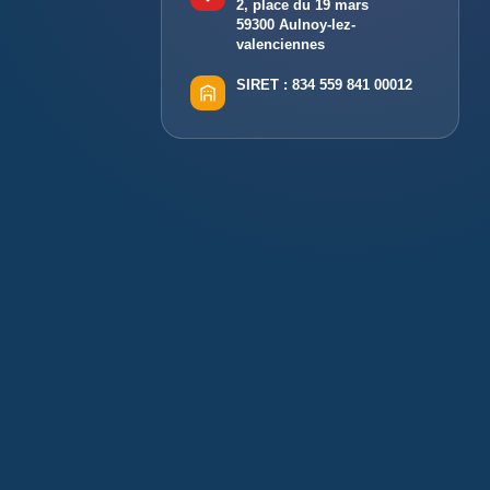
2, place du 19 mars
59300 Aulnoy-lez-
valenciennes
SIRET :
834 559 841 00012