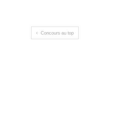
Navigation de l’article
Concours au top