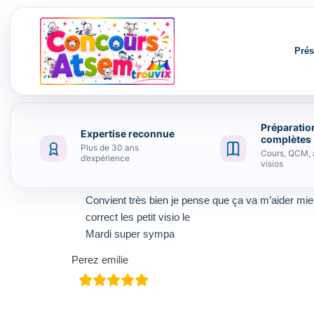
Prés
Préparatio
Expertise reconnue
Aller au contenu
complètes
Plus de 30 ans
Cours, QCM, 
d’expérience
visios
Je vient de commencer à réviser avec vous cela
Convient très bien je pense que ça va m’aider mieu
correct les petit visio le
Mardi super sympa
Perez emilie