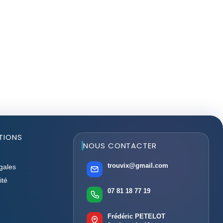
TIONS
NOUS CONTACTER
trouvix@gmail.com
gales
ité
07 81 18 77 19
Frédéric PETELOT