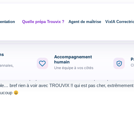
entation
Quelle prépa Trouvix ?
Agent de maîtrise
VixIA Correctri
ns
Accompagnement
P
humain
C
annales,
Une équipe à vos côtés
CAP AEPE et la prépa concours ATSEM avec un prix impressionnant !! po
sible… bref rien à voir avec TROUVIX !! qui est pas cher, extrêmement 
eaucoup