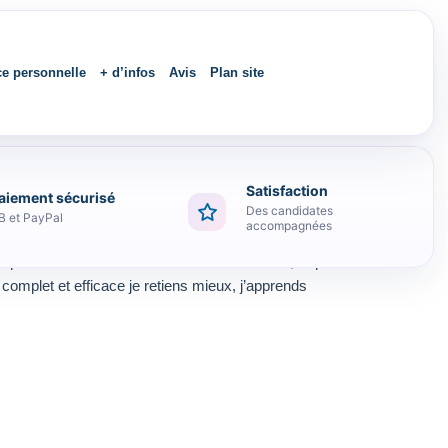
ce personnelle
+ d’infos
Avis
Plan site
Satisfaction
aiement sécurisé
Des candidates
B et PayPal
accompagnées
ur un résultat .. Médiocre !!!!! aucun suivi, trop
complet et efficace je retiens mieux, j’apprends