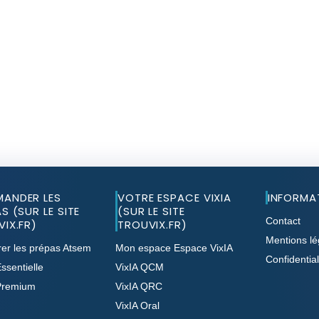
ANDER LES
VOTRE ESPACE VIXIA
INFORMA
S (SUR LE SITE
(SUR LE SITE
Contact
IX.FR)
TROUVIX.FR)
Mentions lé
er les prépas Atsem
Mon espace Espace VixIA
Confidential
ssentielle
VixIA QCM
Premium
VixIA QRC
VixIA Oral