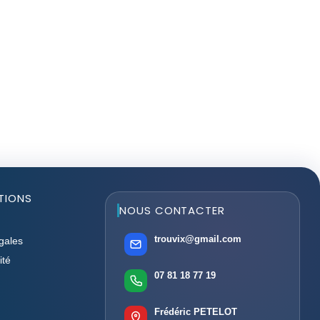
TIONS
NOUS CONTACTER
trouvix@gmail.com
gales
ité
07 81 18 77 19
Frédéric PETELOT