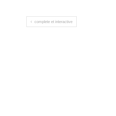
Navigation de l’article
complete et interactive