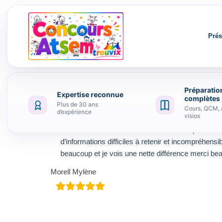
Prés
Préparatio
Expertise reconnue
Aller au contenu
complètes
Plus de 30 ans
Cours, QCM, 
d’expérience
visios
Je me suis inscrite dans une autre école pour le 
d’informations difficiles à retenir et incompréhen
beaucoup et je vois une nette différence merci b
Morell Mylène