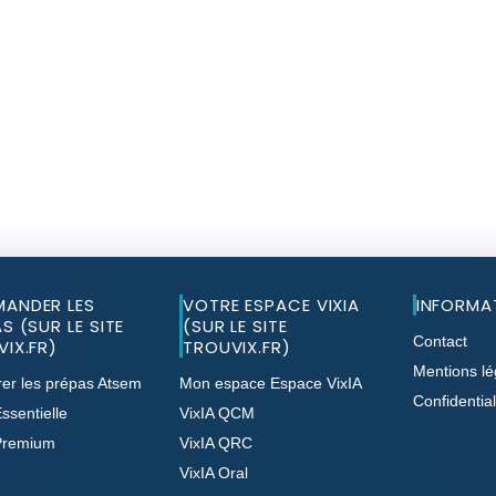
ANDER LES
VOTRE ESPACE VIXIA
INFORMA
S (SUR LE SITE
(SUR LE SITE
Contact
IX.FR)
TROUVIX.FR)
Mentions lé
er les prépas Atsem
Mon espace Espace VixIA
Confidential
ssentielle
VixIA QCM
Premium
VixIA QRC
VixIA Oral