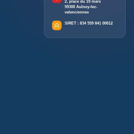
2, place du 19 mars
59300 Aulnoy-lez-
valenciennes
SIRET :
834 559 841 00012