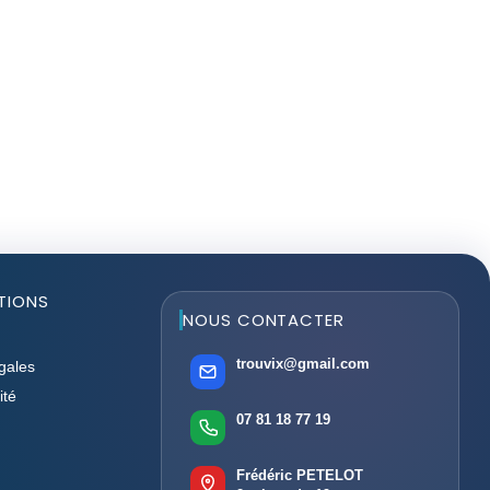
TIONS
NOUS CONTACTER
trouvix@gmail.com
gales
ité
07 81 18 77 19
Frédéric PETELOT