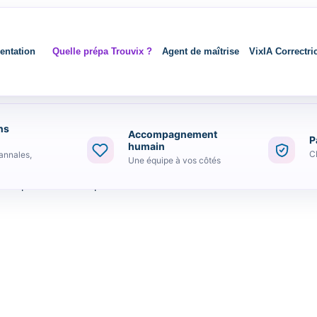
entation
Quelle prépa Trouvix ?
Agent de maîtrise
VixIA Correctri
ns
Accompagnement
P
humain
C
annales,
Une équipe à vos côtés
r le prix mais aussi pour la diversité des cours.