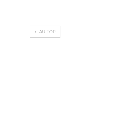
Navigation de l’article
AU TOP