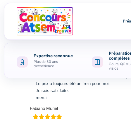
Prés
Préparatio
Expertise reconnue
Aller au contenu
complètes
Plus de 30 ans
Cours, QCM, 
d’expérience
visios
Je suis ravie de cette formation non seulement pou
Le prix a toujours été un frein pour moi.
Je suis satisfaite.
merci
Fabiano Muriel