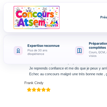
Prés
Préparatio
Expertise reconnue
Aller au contenu
complètes
Plus de 30 ans
Cours, QCM, 
d’expérience
visios
Merci Trouvix pour cette préparation. Les cours s
Je reprends confiance et me dis que je peux y arri
Echec au concours malgré une très bonne note , gr
Frank Cindy