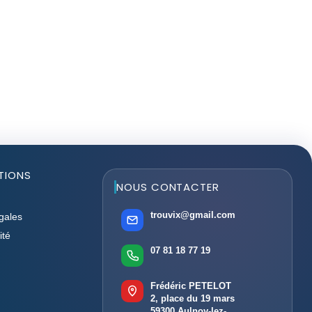
TIONS
NOUS CONTACTER
trouvix@gmail.com
gales
ité
07 81 18 77 19
Frédéric PETELOT
2, place du 19 mars
59300 Aulnoy-lez-