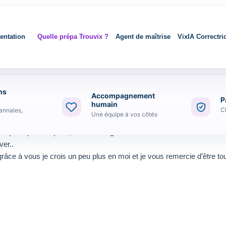
entation
Quelle prépa Trouvix ?
Agent de maîtrise
VixIA Correctri
ns
Accompagnement
P
humain
C
annales,
Une équipe à vos côtés
ont plus que complets, très bien organisés et encadrés.
ver..
âce à vous je crois un peu plus en moi et je vous remercie d’être to