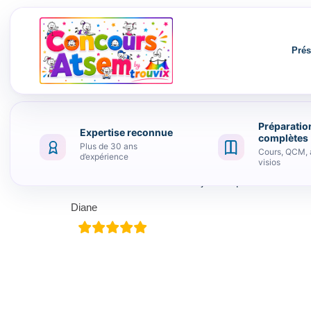
Prés
Préparatio
Expertise reconnue
Aller au contenu
complètes
Plus de 30 ans
Cours, QCM, 
d’expérience
visios
Je recherchais un site ou j’aurais pu faire beauco
Diane