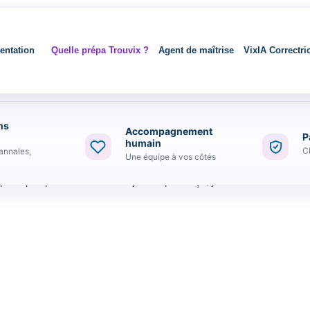
entation
Quelle prépa Trouvix ?
Agent de maîtrise
VixIA Correctri
ns
Accompagnement
P
humain
C
annales,
Une équipe à vos côtés
up de qcm pour m’entraîner et je suis pas déçu, je recommande trouvix