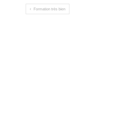
Navigation de l’article
Formation très bien