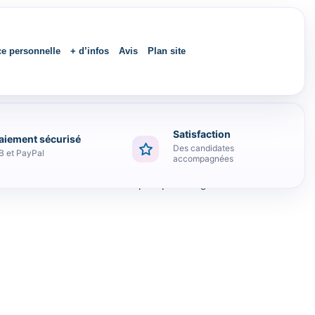
ce personnelle
+ d’infos
Avis
Plan site
Satisfaction
aiement sécurisé
Des candidates
B et PayPal
accompagnées
 sans hésiter. Prix abordable pour petit budget.