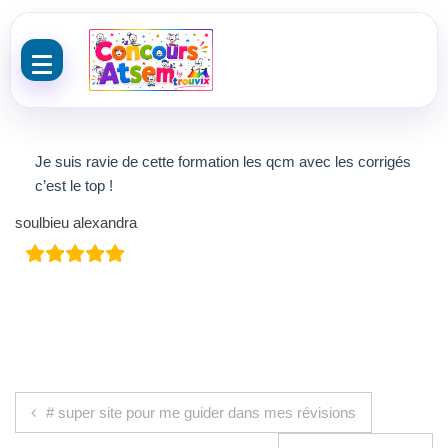
Aller au contenu
Je suis ravie de cette formation les qcm avec les corrigés
c’est le top !
soulbieu alexandra
Navigation de l’article
# super site pour me guider dans mes révisions