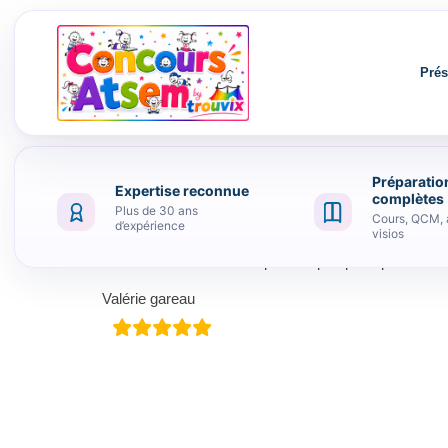
Prés
Préparatio
Expertise reconnue
Aller au contenu
complètes
Plus de 30 ans
Cours, QCM, 
d’expérience
visios
Très bonne formation pour un prix plus que raison
Valérie gareau