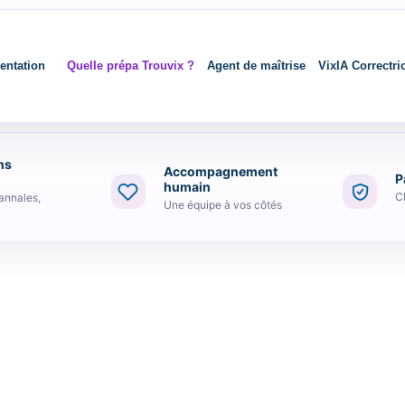
entation
Quelle prépa Trouvix ?
Agent de maîtrise
VixIA Correctri
ns
Accompagnement
P
humain
C
annales,
Une équipe à vos côtés
nable