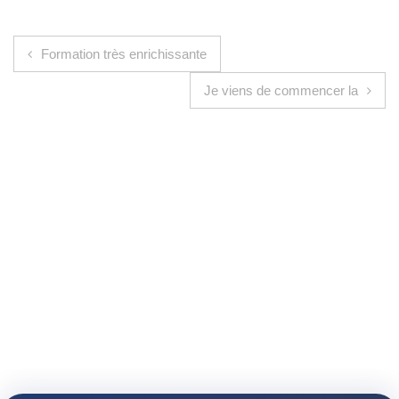
Navigation de l’article
Formation très enrichissante
Je viens de commencer la