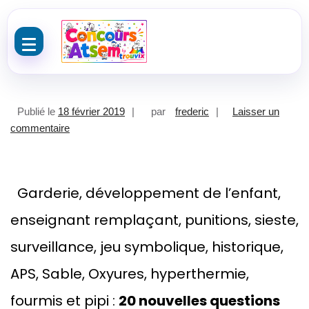
Aller au contenu
Publié le
18 février 2019
par
frederic
Laisser un
sur Atsem QCM +++ : 20 nouvelles questions ajoutée
commentaire
Garderie, développement de l’enfant,
enseignant remplaçant, punitions, sieste,
surveillance, jeu symbolique, historique,
APS, Sable, Oxyures, hyperthermie,
fourmis et pipi :
20 nouvelles questions