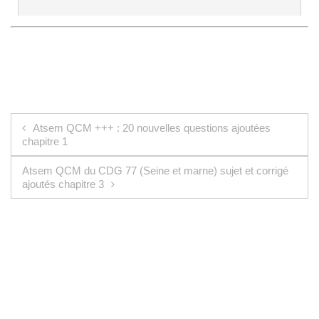
Navigation de l’article
Atsem QCM +++ : 20 nouvelles questions ajoutées
chapitre 1
Atsem QCM du CDG 77 (Seine et marne) sujet et corrigé
ajoutés chapitre 3