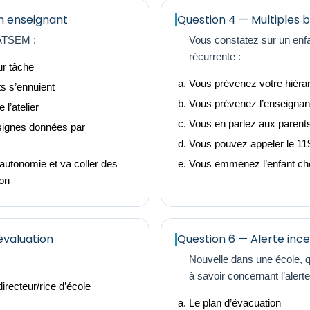
un enseignant
Question 4 — Multiples b
 ATSEM :
Vous constatez sur un enfa
récurrente :
ur tâche
Vous prévenez votre hiéra
ts s’ennuient
Vous prévenez l’enseignan
l’atelier
Vous en parlez aux parent
signes données par
Vous pouvez appeler le 11
autonomie et va coller des
Vous emmenez l’enfant ch
son
évaluation
Question 6 — Alerte inc
Nouvelle dans une école, qu
à savoir concernant l’alerte
directeur/rice d’école
Le plan d’évacuation