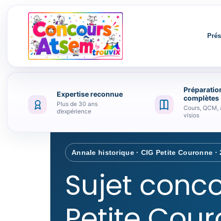
Prés
Préparatio
Expertise reconnue
Aller au contenu
complètes
Publié le
23 juillet 2020
par
frederic
Lais
Plus de 30 ans
Cours, QCM, 
d’expérience
visios
Annale historique · CIG Petite Couronne ·
Sujet conc
Petite Cou