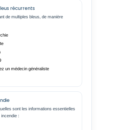
leus récurrents
nt de multiples bleus, de manière
rchie
te
s
9
ez un médecin généraliste
endie
elles sont les informations essentielles
 incendie :