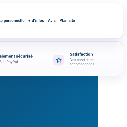
ce personnelle
+ d’infos
Avis
Plan site
Satisfaction
aiement sécurisé
2019
Des candidates
B et PayPal
accompagnées