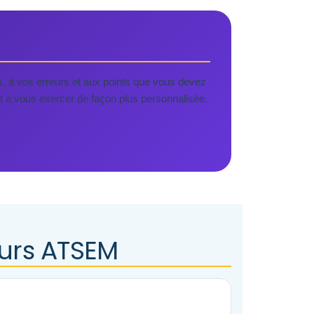
s, à vos erreurs et aux points que vous devez
nt à vous exercer de façon plus personnalisée.
ours ATSEM