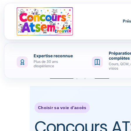
Prés
Préparatio
Expertise reconnue
complètes
Plus de 30 ans
Cours, QCM, 
d’expérience
visios
Publié le
22 mai 2022
par
frederic
Choisir sa voie d’accès
Concours AT