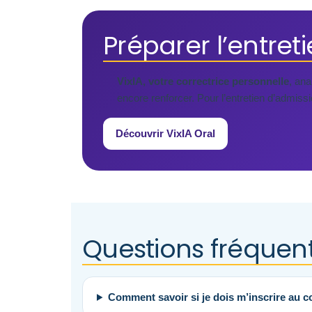
Préparer l’entret
VixIA, votre correctrice personnelle
, ana
encore renforcer. Pour l’entretien d’admis
Découvrir VixIA Oral
Questions fréquent
Comment savoir si je dois m’inscrire au c