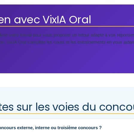
ien avec VixIA Oral
lyse votre travail pour vous proposer un retour adapté à vos réponse
sion, VixIA Oral complète les cours et les entraînements en vous aida
es sur les voies du conc
oncours externe, interne ou troisième concours ?