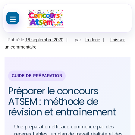
Aller au contenu
Publié le
19 septembre 2020
par
frederic
Laisser
sur Préparer et Réussir le Concours ATSEM 2021
un commentaire
GUIDE DE PRÉPARATION
Préparer le concours
ATSEM : méthode de
révision et entraînement
Une préparation efficace commence par des
repères fiables, un plan de travail réaliste et des