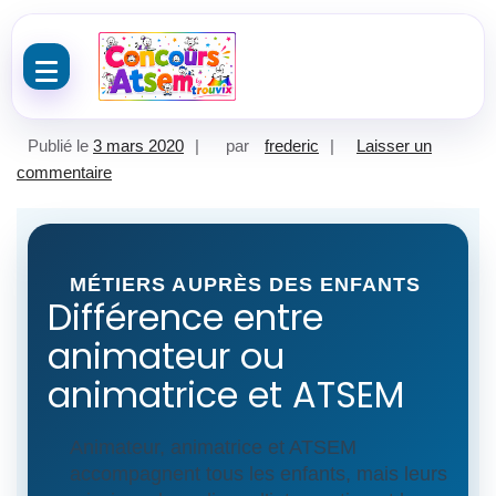
Aller au contenu
Publié le
3 mars 2020
par
frederic
Laisser un
sur Offre emploi animatrices atsem
commentaire
MÉTIERS AUPRÈS DES ENFANTS
Différence entre
animateur ou
animatrice et ATSEM
Animateur, animatrice et ATSEM
accompagnent tous les enfants, mais leurs