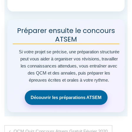
Préparer ensuite le concours
ATSEM
Si votre projet se précise, une préparation structurée
peut vous aider à organiser vos révisions, travailler
les connaissances attendues, vous entraîner avec
des QCM et des annales, puis préparer les
épreuves écrites et orales à votre rythme.
Découvrir les préparations ATSEM
Navigation de l’article
QCM Quiz Concours Atsem Gratuit Février 2020