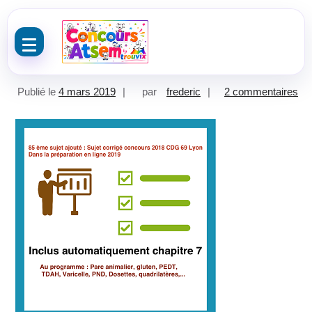
Aller au contenu
sur
Publié le
4 mars 2019
par
frederic
2 commentaires