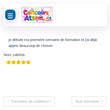
Aller au contenu
je débute ma première semaine de formation et j’ai déjà
appris beaucoup de choses
farez sabrina
Navigation de l’article
Formation de confiance !
Avis formation