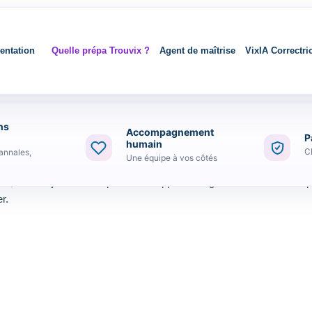
entation
Quelle prépa Trouvix ?
Agent de maîtrise
VixIA Correctri
ns
Accompagnement
P
humain
C
annales,
Une équipe à vos côtés
, mais la j avance un peu dans l apprentissage et l’envie viens de plu
r.