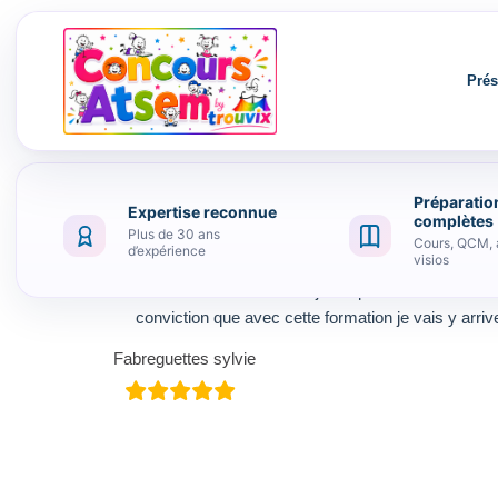
Prés
Préparatio
Expertise reconnue
Aller au contenu
complètes
Plus de 30 ans
Cours, QCM, 
d’expérience
visios
Je viens de commencer j était pas vraiment motivée
conviction que avec cette formation je vais y arrive
Fabreguettes sylvie