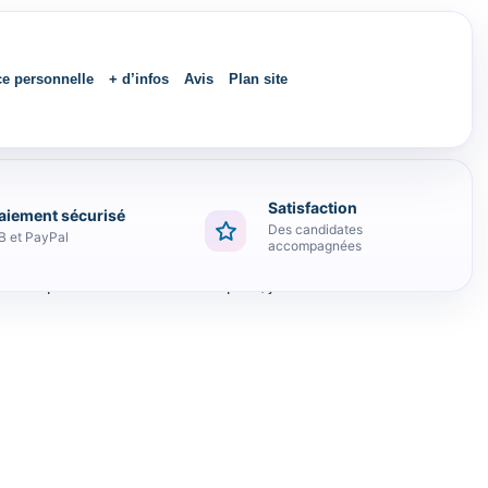
ce personnelle
+ d’infos
Avis
Plan site
Satisfaction
aiement sécurisé
Des candidates
B et PayPal
accompagnées
s en plus de connaître encore plus , j ai la