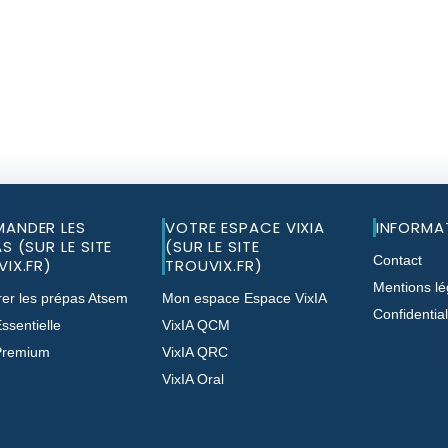
ANDER LES
VOTRE ESPACE VIXIA
INFORMA
S (SUR LE SITE
(SUR LE SITE
Contact
IX.FR)
TROUVIX.FR)
Mentions lé
er les prépas Atsem
Mon espace Espace VixIA
Confidential
ssentielle
VixIA QCM
Premium
VixIA QRC
VixIA Oral