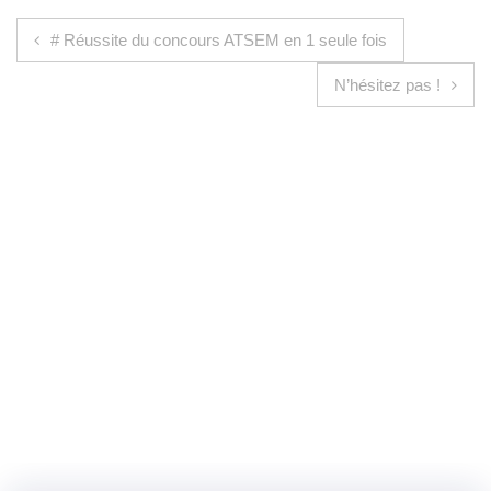
Navigation de l’article
# Réussite du concours ATSEM en 1 seule fois
N’hésitez pas !