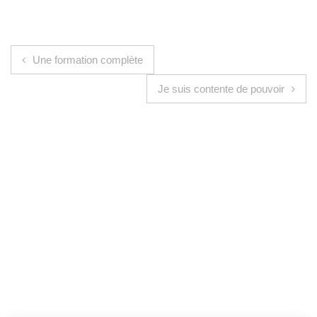
Navigation de l’article
Une formation complète
Je suis contente de pouvoir