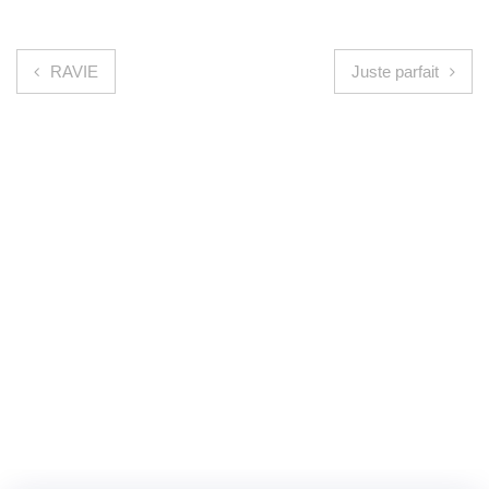
Navigation de l’article
RAVIE
Juste parfait