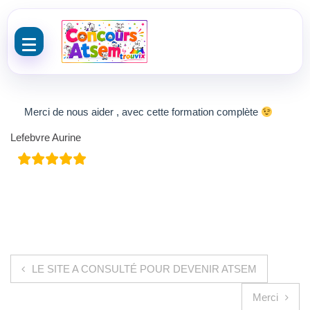
Aller au contenu
Merci de nous aider , avec cette formation complète
Lefebvre Aurine
Navigation de l’article
LE SITE A CONSULTÉ POUR DEVENIR ATSEM
Merci