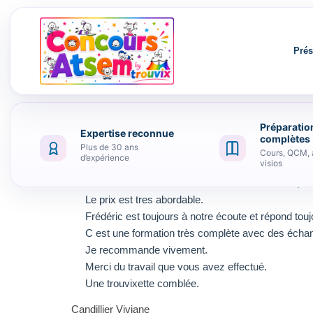
Prés
Préparatio
Expertise reconnue
Aller au contenu
complètes
Plus de 30 ans
Cours, QCM, 
d’expérience
visios
Trouvix est vraiment une très bonne formation , c
Le prix est tres abordable.
Frédéric est toujours à notre écoute et répond tou
C est une formation très complète avec des échan
Je recommande vivement.
Merci du travail que vous avez effectué.
Une trouvixette comblée.
Candillier Viviane