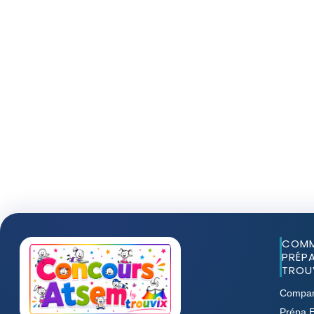
COMM
PRÉPA
TROUV
Compar
Prépa E