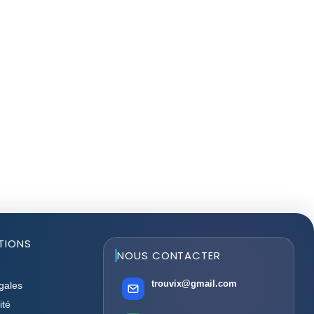
TIONS
NOUS CONTACTER
trouvix@gmail.com
gales
ité