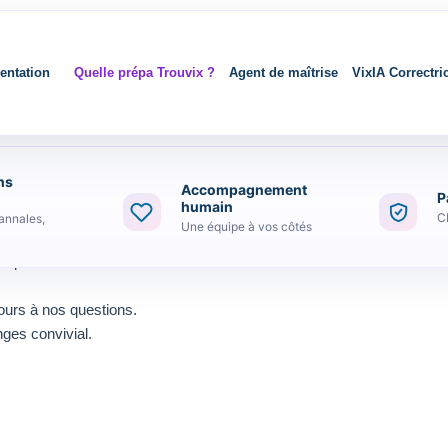
entation
Quelle prépa Trouvix ?
Agent de maîtrise
VixIA Correctri
ns
Accompagnement
P
humain
C
annales,
Une équipe à vos côtés
omplète accessible.
jours à nos questions.
ges convivial.