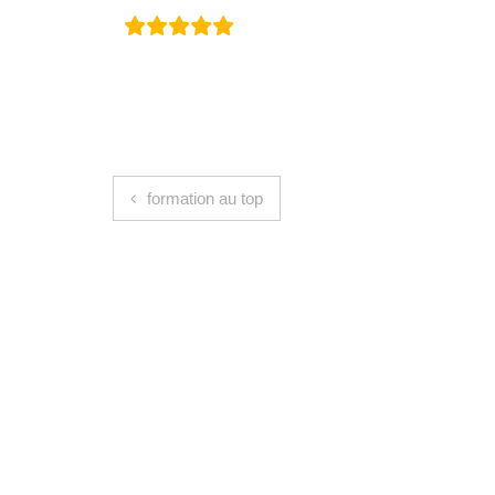
Navigation de l’article
formation au top