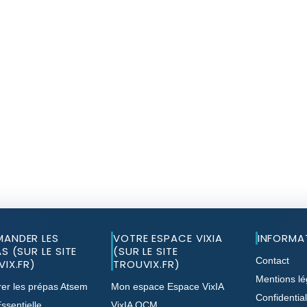
ANDER LES
VOTRE ESPACE VIXIA
INFORMA
S (SUR LE SITE
(SUR LE SITE
Contact
IX.FR)
TROUVIX.FR)
Mentions lé
er les prépas Atsem
Mon espace Espace VixIA
Confidential
ssentielle
VixIA QCM