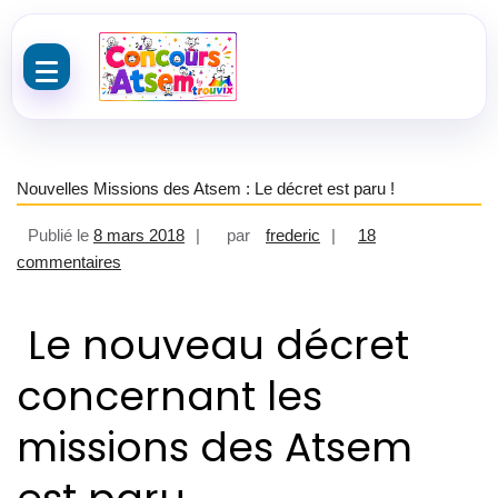
Aller au contenu
Nouvelles Missions des Atsem : Le décret est paru !
Publié le
8 mars 2018
par
frederic
18
sur Nouvelles Missions des Atsem : Le décret est pa
commentaires
Le nouveau décret
concernant les
missions des Atsem