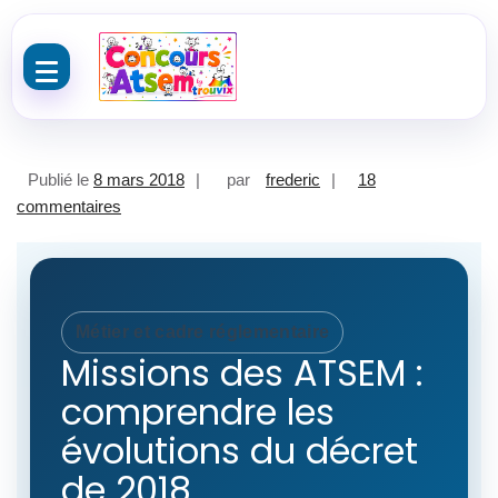
Aller au contenu
Publié le
8 mars 2018
par
frederic
18
sur Nouvelles Missions des Atsem : Le décret est pa
commentaires
Métier et cadre réglementaire
Missions des ATSEM :
comprendre les
évolutions du décret
de 2018