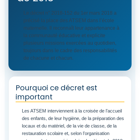
Le décret n° 2018-152 du 1er mars 2018 a
précisé la place des ATSEM dans l’école
maternelle. Il reconnaît leur appartenance à
la communauté éducative et explicite
plusieurs missions exercées au quotidien,
toujours dans le cadre des responsabilités
de chacune et chacun.
Pourquoi ce décret est
important
Les ATSEM interviennent à la croisée de l’accueil
des enfants, de leur hygiène, de la préparation des
locaux et du matériel, de la vie de classe, de la
restauration scolaire et, selon l’organisation