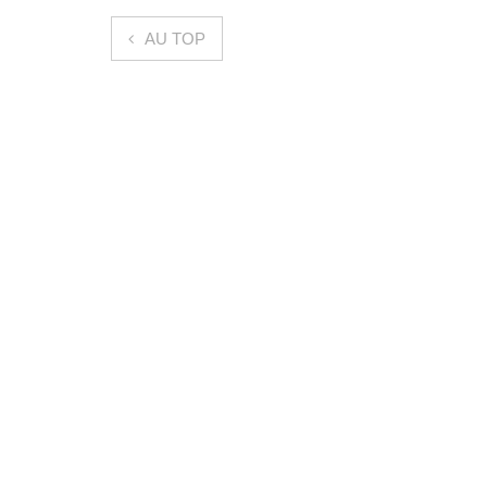
Navigation de l’article
AU TOP