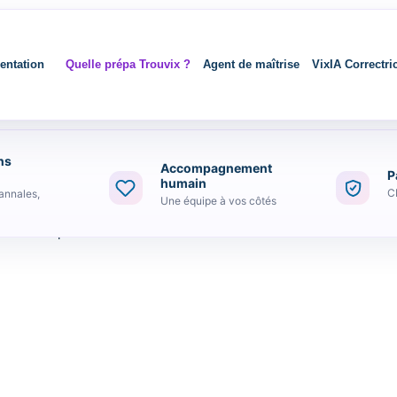
entation
Quelle prépa Trouvix ?
Agent de maîtrise
VixIA Correctri
ns
Accompagnement
P
humain
C
annales,
Une équipe à vos côtés
ci beaucoup