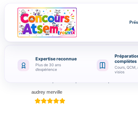
Prés
Préparatio
Expertise reconnue
Aller au contenu
complètes
Plus de 30 ans
Cours, QCM, 
d’expérience
visios
tout se passe bien pour le moment pour moi. Mer
audrey merville