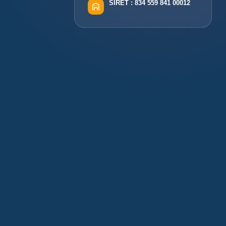
SIRET :
834 559 841 00012