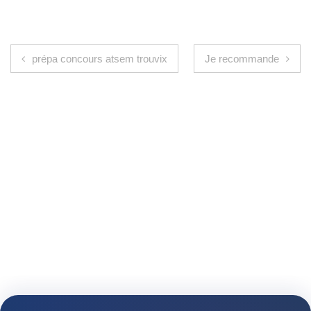
Navigation de l’article
prépa concours atsem trouvix
Je recommande